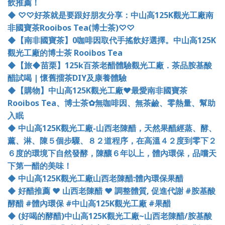
飲推薦！
◆
♡♡
好茶就是要跟好朋友分享：中山高
125K
觀光工廠南
非國寶茶
Rooibos Tea(
博士茶
)
♡♡
◆
【南非國寶茶】
0
咖啡因取代手搖飲好選擇。中山高
125K
觀光工廠的博士茶
Rooibos Tea
◆
【旅
◆
苗栗】
125k
百茶老醋
體驗觀光工廠．茶品胺基酸
醋試喝
|
懷舊擂茶
DIY
及康養體驗
◆
【購物】中山高
125K
觀光工廠❤最愛南非國寶茶
Rooibos Tea
、博士茶✿無咖啡因、無茶鹼、零熱量、幫助
入眠
◆
中山高
125K
觀光工廠
-
山西老陳醋，天然果醋經蒸、酵、
薰、淋、陳５個步驟、８２道程序，在高溫４２度到零下２
６度的環境下自然發酵，陳釀６年以上，體內環保，品嚐天
下第一醋的美味！
◆
中山高
125K
觀光工廠山西老陳醋
:
體內環保果醋
◆
好醋推薦 ❤ 山西老陳醋 ❤ 調整體質
,
促進代謝
#
胺基酸
酵醋
#
體內環保
#
中山高
125K
觀光工廠
#
果醋
◆
(
好喝的酵醋
)
中山高
125K
觀光工廠
~
山西老陳醋
/
胺基酸