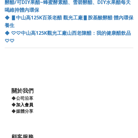
酵醋
/
可
DIY
果醋
~
蜂蜜酵素醋、雪碧酵醋、
DIY
水果醋每天
喝維持體內環保
◆
▋中山高
125K
百茶老醋 觀光工廠▋胺基酸酵醋 體內環保
養生
◆
♡♡
中山高
125K
觀光工廠山西老陳醋：我的健康醋飲品
♡♡
關於我們
◆
公司沿革
◆
加入會員
◆
媒體分享
顧客服務