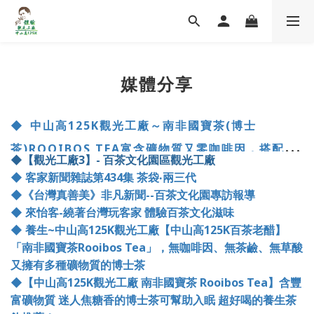
媒體分享
◆
中山高
125K
觀光工廠～南非國寶茶
(
博士
茶
)ROOIBOS TEA
富含礦物質又零咖啡因，搭配紅
◆
【觀光工廠
3
】
-
百茶文化園區觀光工廠
棗茶風味更佳
◆
客家新聞雜誌第
434
集 茶袋‧兩三代
◆
《台灣真善美》非凡新聞
--
百茶文化園專訪報導
◆
來怡客
-
繞著台灣玩客家 體驗百茶文化滋味
◆
養生
~
中山高
125K
觀光工廠【中山高
125K
百茶老醋】
「南非國寶茶
Rooibos Tea
」，無
咖啡因、無茶鹼、無草酸
又擁有多種礦物質的博士茶
◆
【中山高
125K
觀光工廠 南非國寶茶
Rooibos Tea
】含豐
富礦物質 迷人焦糖香的博士茶可幫助入眠 超好喝的養生茶