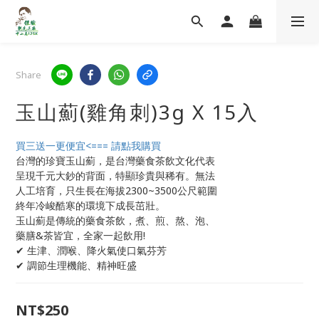
Share
玉山薊(雞角刺)3g X 15入
買三送一更便宜<=== 請點我購買
台灣的珍寶玉山薊，是台灣藥食茶飲文化代表
呈現千元大鈔的背面，特顯珍貴與稀有。無法
人工培育，只生長在海拔2300~3500公尺範圍
終年冷峻酷寒的環境下成長茁壯。
玉山薊是傳統的藥食茶飲，煮、煎、熬、泡、
藥膳&茶皆宜，全家一起飲用!
✔ 生津、潤喉、降火氣使口氣芬芳
✔ 調節生理機能、精神旺盛
NT$250