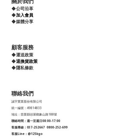
關於我們
◆
公司沿革
◆
加入會員
◆
媒體分享
顧客服務
◆
運送政策
退換貨政策
◆
◆
隱私條款
聯絡我們
誠宇實業股份有限公司
統一編號：49814833
地址：苗栗縣頭屋鄉象山路188號
聯絡時間：週一至週日08:00-17:00
客服專線：037-252667
0800-252-699
客服Line：@125kgo