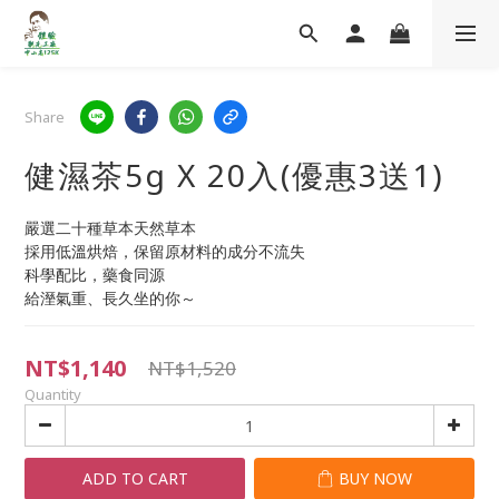
Share
健濕茶5g X 20入(優惠3送1)
嚴選二十種草本天然草本
採用低溫烘焙，保留原材料的成分不流失
科學配比，藥食同源
給溼氣重、長久坐的你～
NT$1,140
NT$1,520
Quantity
ADD TO CART
BUY NOW