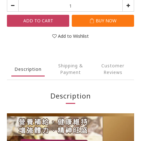
ADD TO CART
BUY NOW
Add to Wishlist
Shipping &
Customer
Description
Payment
Reviews
Description