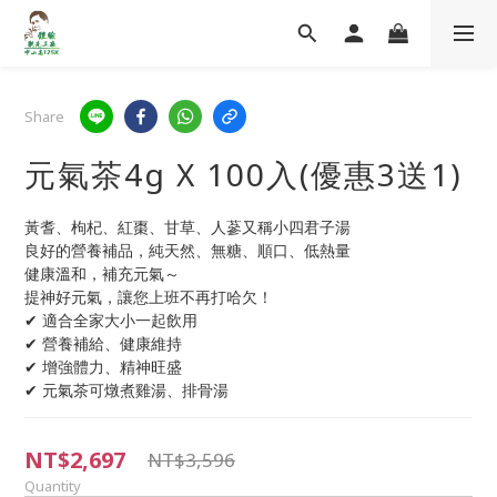
Share
元氣茶4g X 100入(優惠3送1)
黃耆、枸杞、紅棗、甘草、人蔘又稱小四君子湯
良好的營養補品，純天然、無糖、順口、低熱量
健康溫和，補充元氣～
提神好元氣，讓您上班不再打哈欠！
✔ 適合全家大小一起飲用
✔ 營養補給、健康維持
✔ 增強體力、精神旺盛
✔ 元氣茶可燉煮雞湯、排骨湯
NT$2,697
NT$3,596
Quantity