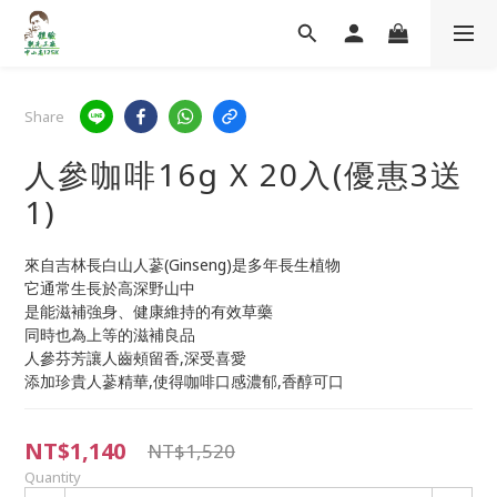
Share
人參咖啡16g X 20入(優惠3送
1)
來自吉林長白山人蔘(Ginseng)是多年長生植物
它通常生長於高深野山中
是能滋補強身、健康維持的有效草藥
同時也為上等的滋補良品
人參芬芳讓人齒頰留香,深受喜愛
添加珍貴人蔘精華,使得咖啡口感濃郁,香醇可口
NT$1,140
NT$1,520
Quantity