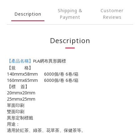
Shipping &
Customer
Description
Payment
Reviews
Description
【產品名稱】
網布異形圓標
PLA
【規 格】
140mmx58mm 6000
個
/
卷
6
卷
/
箱
160mmx65mm 6000
個
/
卷
6
卷
/
箱
【標
簽】
20mmx20mm
25mmx25mm
單面印刷
雙面印刷
異形定制標籤
用途：
適用於紅茶、綠茶、花草茶、保健茶等。