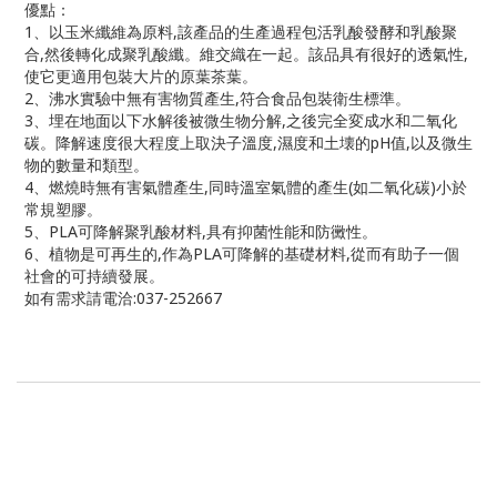
優點：
1
、以玉米纖維為原料
,
該產品的生產過程包活乳酸發酵和乳酸聚
合
,
然後轉化成聚乳酸纖。維交織在一起。該品具有很好的透氣性
,
使它更適用包裝大片的原葉茶葉。
2
、沸水實驗中無有害物質產生
,
符合食品包裝衛生標準。
3
、埋在地面以下水解後被微生物分解
,
之後完全変成水和二氧化
碳。降解速度很大程度上取決子溫度
,
濕度和土壊的
pH
值
,
以及微生
物的數量和類型。
4
、燃燒時無有害氣體產生
,
同時溫室氣體的產生
(
如二氧化碳
)
小於
常規塑膠。
5
、
PLA
可降解聚乳酸材料
,
具有抑菌性能和防黴性。
6
、植物是可再生的
,
作為
PLA
可降解的基礎材料
,
從而有助子一個
社會的可持續發展。
如有需求請電洽
:037-252667