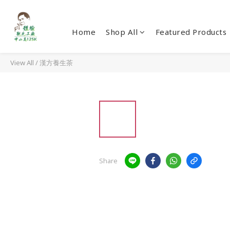
Home
Shop All
Featured Products
View All
/
漢方養生茶
Share