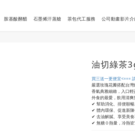
胺基酸酵醋
石墨烯汗蒸艙
茶包代工服務
公司動畫影片介
油切綠茶3g
買三送一更便宜<=== 
嚴選玫瑰花瓣搭配台灣
香氣典雅細緻，入口輕
外食的最愛，飲用清爽
✔ 幫助消化、排便順暢
✔ 體內環保、促進新
✔ 去油解膩、享受美
✔ 無糖０熱量，冷熱皆