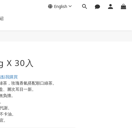
English
紹
BUY NOW
 X 30入
請點我購買
綠茶，玫瑰香氣搭配順口綠茶。
盈、層次耳目一新。
無負擔。
。
陳代謝。
食不卡油。
宜。