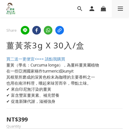
Share
薑黃茶3g X 30入/盒
買二送一更便宜<=== 請點我購買
薑黃（學名：Curcuma longa），為薑科薑黃屬植物
在一些亞洲國家稱作turmeric或kunyit
其根莖所磨成的深黃色粉末為咖哩的主要香料之一
也用在南洋料理，嚐起來味苦而辛，帶點土味。
✔ 來自印尼無汙染的薑黃
✔ 富含豐富薑黃素、補充營養
✔ 促進新陳代謝，滋補強身
NT$399
Quantity