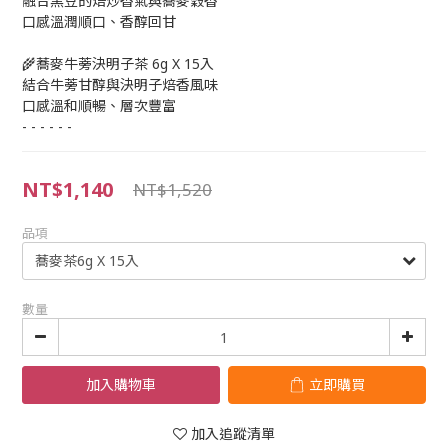
融合黑豆的焙炒香氣與蕎麥穀香
口感溫潤順口、香醇回甘
🌾蕎麥牛蒡決明子茶 6g X 15入
結合牛蒡甘醇與決明子焙香風味
口感溫和順暢、層次豐富
- - - - - -
NT$1,140
NT$1,520
品項
數量
加入購物車
立即購買
加入追蹤清單