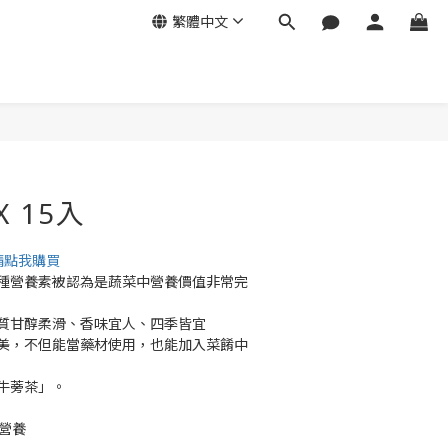
繁體中文
立即購買
X 15入
請點我購買
種營養素被認為是蔬菜中營養價值非常完
質甘醇柔滑、香味宜人、四季皆宜
美，不但能當藥材使用，也能加入菜餚中
牛蒡茶」。
營養