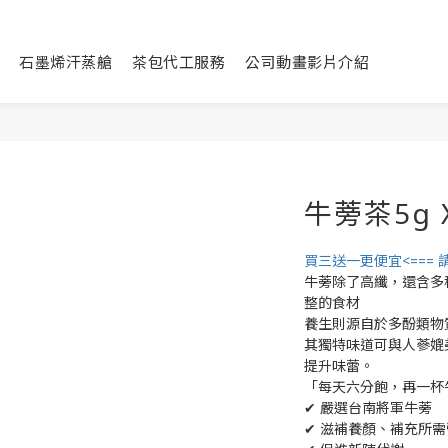
石墨烯汗蒸艙
茶包代工服務
公司動畫影片介紹
牛蒡茶5g 
買三送一更便宜<=== 
牛蒡除了高纖，還含多
整的食材
養生則源自於多酚類物
其獨特味道可與人蔘媲
提升味蕾。
「每天六分飽，再一杯
✔ 嚴選台南將軍牛蒡
✔ 滋補養顏、補充所需