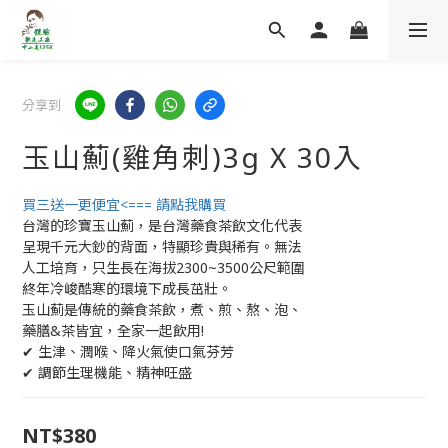
分享到
玉山薊(雞角刺)3g X 30入
買三送一更便宜<=== 請點我購買
台灣的珍寶玉山薊，是台灣藥食茶飲文化代表
呈現千元大鈔的背面，特顯珍貴與稀有。無法
人工培育，只生長在海拔2300~3500公尺範圍
終年冷峻酷寒的環境下成長茁壯。
玉山薊是傳統的藥食茶飲，煮、煎、熬、泡、
藥膳&茶皆宜，全家一起飲用!
✔ 生津、潤喉、降火氣使口氣芬芳
✔ 調節生理機能、精神旺盛
NT$380