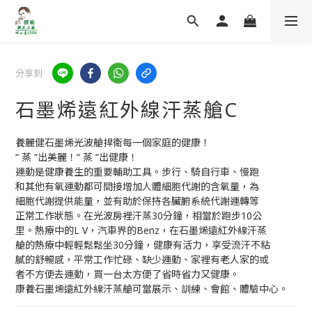
分享到
石墨烯遠紅外線汗蒸艙C
養麗健石墨烯光波艙捍衛每一個家庭的健康！
“ 蒸 ”出美麗！“ 蒸 ”出健康！
運動是健康養生的重要輔助工具。步行、騎自行車、慢跑
和其他有氧運動都可間接增加人體細胞代謝的含氧量，為
細胞代謝提供能量，並有助於保持各臟腑系統代謝運轉等
正常工作狀態。在光波房裡汗蒸30分鐘，相當於跑步10公
里。熱療中的L V，汽車界的Benz，在石墨烯遠紅外線汗蒸
艙的熱療中輕輕鬆鬆坐30分鐘，健康有活力，享受流汗不粘
膩的舒暢感，平常工作忙碌、缺少運動、家裡有老人家的或
者不方便去運動，買一台太方便了省時省力又健康。
康養石墨烯遠紅外線汗蒸艙可當展示、訓練、會館、體驗中心。