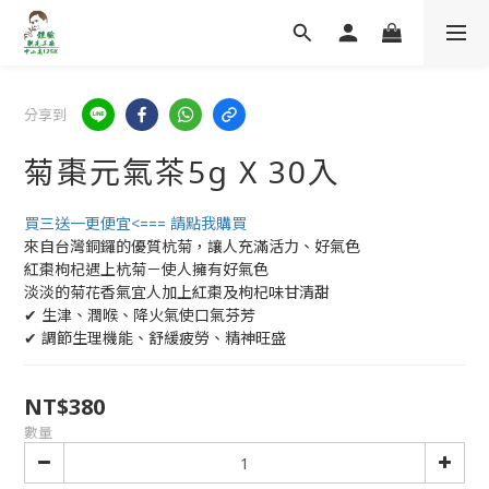
分享到
菊棗元氣茶5g X 30入
買三送一更便宜<=== 請點我購買
來自台灣銅鑼的優質杭菊，讓人充滿活力、好氣色
紅棗枸杞遇上杭菊－使人擁有好氣色
淡淡的菊花香氣宜人加上紅棗及枸杞味甘清甜
✔ 生津、潤喉、降火氣使口氣芬芳
✔ 調節生理機能、舒緩疲勞、精神旺盛
NT$380
數量