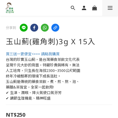
分享到
玉山薊(雞角刺)3g X 15入
買三送一更便宜<=== 請點我購買
台灣的珍寶玉山薊，是台灣藥食茶飲文化代表
呈現千元大鈔的背面，特顯珍貴與稀有。無法
人工培育，只生長在海拔2300~3500公尺範圍
終年冷峻酷寒的環境下成長茁壯。
玉山薊是傳統的藥食茶飲，煮、煎、熬、泡、
藥膳&茶皆宜，全家一起飲用!
✔ 生津、潤喉、降火氣使口氣芬芳
✔ 調節生理機能、精神旺盛
NT$250