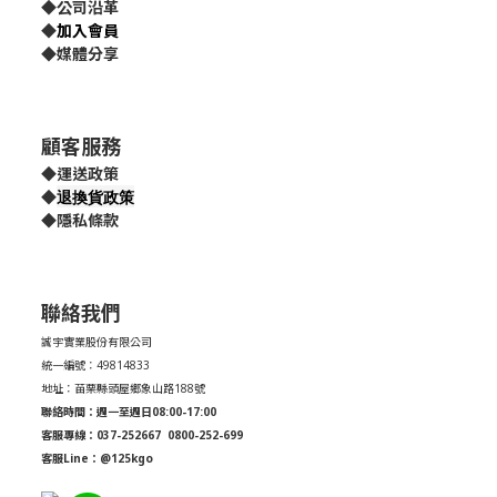
◆
公司沿革
◆
加入會員
◆
媒體分享
顧客服務
◆
運送政策
退換貨政策
◆
◆
隱私條款
聯絡我們
誠宇實業股份有限公司
統一編號：49814833
地址：苗栗縣頭屋鄉象山路188號
聯絡時間：週一至週日08:00-17:00
客服專線：037-252667
0800-252-699
客服Line：@125kgo