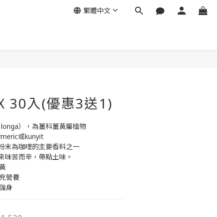
繁體中文
立即購買
X 30入(優惠3送1)
 longa），為薑科薑黃屬植物
ric或kunyit
粉末為咖哩的主要香料之一
來味苦而辛，帶點土味。
黃
補充營養
強身