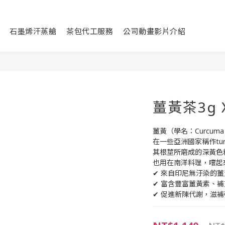
石墨烯汗蒸艙
茶包代工服務
公司動畫影片介紹
薑黃茶3g 
薑黃（學名：Curcuma
在一些亞洲國家稱作turme
其根莖所磨成的深黃色
也用在南洋料理，嚐起
✔ 來自印尼無汙染的薑
✔ 富含豐富薑黃素、
✔ 促進新陳代謝，滋補